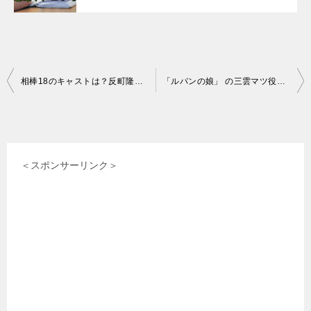
投
相棒18のキャストは？反町隆史さん続投、三代目女将は誰？
「ルパンの娘」 の三雲マツ役の女優、”どんぐり”さんを紹介！これまでの経歴など紹介！
稿
ナ
ビ
＜スポンサーリンク＞
ゲ
ー
シ
ョ
ン