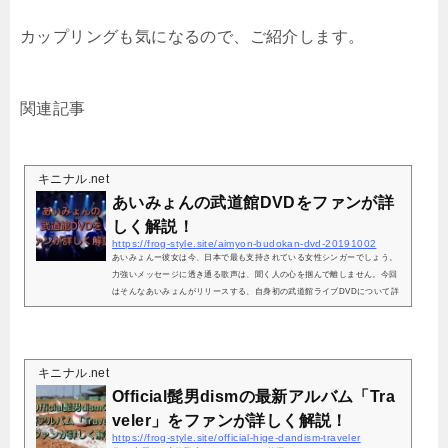
カップリングも気になるので、ご紹介します。
関連記事
キニナル.net
あいみょんの武道館DVDをファンが詳
しく解説！
https://frog-style.site/aimyon-budokan-dvd-20191002
あいみょんー彼女は今、日本で最も支持されている女性シンガーでしょう。
力強いメッセージに透き通る歌声は、聞く人の心を掴んで離しません。今回
はそんなあいみょんがリリースする、自身初の武道館ライブDVDについて詳
しく紹介します。 2019年2月18日、日本武道館にて弾き語りワンマンライブ
が行われました。そのライブDVDとなる『AIMYON BUDOKAN -1995-』が、
10月2日(水)に発売されることが決まりました！武道館でのライブDVD発売が
初ということもさることながら、実はあいみょんにとって、ライブDVDのリ
キニナル.net
リース自体、今回が初め...
Official髭男dismの最新アルバム「Tra
veler」をファンが詳しく解説！
https://frog-style.site/official-hige-dandism-traveler