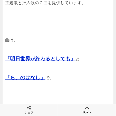
主題歌と挿入歌の２曲を提供しています。
曲は、
「明日世界が終わるとしても」
と
「ら、のはなし」
で、
TOPへ
シェア
書き下ろし
どちらも
。