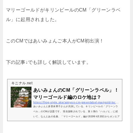
マリーゴールドがキリンビールのCM「グリーンラベ
ル」に起用されました。
このCMではあいみょんご本人がCM初出演！
下の記事↓でも詳しく解説しています。
キニナル.net
あいみょんのCM「グリーンラベル」！
マリーゴールド編のロケ地は？
https://frog-style.site/aimyon-cm-greenlabel-marigold-location
あいみょんと多部未華子さんが共演している、キリンビールの「グリーンラ
ベル」のCMが話題です。 現在放映されている、第１弾の「ハルノヒ」に続
いて、なんとあの名曲、「マリーゴールド」編が2020年4月20日からオンエア
されてます！ どこかの山なのでしょうか？小さな滝が流れる爽やかなイメー
ジのCM。この記事では「マリーゴールド」編のCMのロケ地や、撮影秘話に
ついて紹介してきますね。あいみょんのCM「グリーンラベル」！マリーゴー