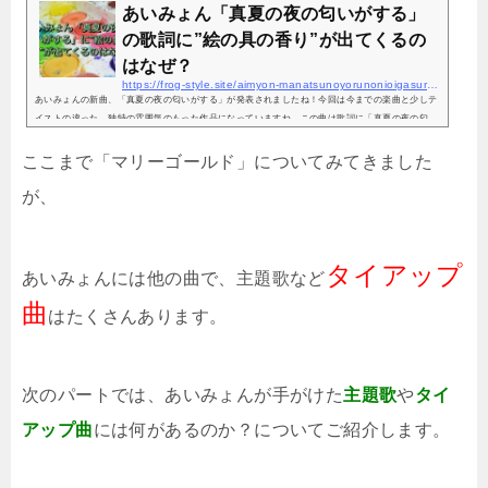
あいみょん「真夏の夜の匂いがする」
の歌詞に”絵の具の香り”が出てくるの
はなぜ？
https://frog-style.site/aimyon-manatsunoyorunonioigasuru-enogu
あいみょんの新曲、「真夏の夜の匂いがする」が発表されましたね！今回は今までの楽曲と少しテ
イストの違った、独特の雰囲気のもった作品になっていますね。この曲は歌詞に「真夏の夜の匂
い」が「絵の具のそれと同じ香り」というところが出てきます。なぜ絵の具が出てくるのでしょう
か？実はあいみょんが関西のラジオ局で、この秘密について語っています。詳しくご紹介していき
ここまで「マリーゴールド」についてみてきました
ましょう！「真夏の夜の匂い」というワード2019年7月7日に関西でオンエアされたラジオで、その
が、
秘密は語られました（FM802 MUSIC FREAKS） 「真夏の夜の...
タイアップ
あいみょんには他の曲で、主題歌など
曲
はたくさんあります。
次のパートでは、あいみょんが手がけた
主題歌
や
タイ
アップ曲
には何があるのか？についてご紹介します。