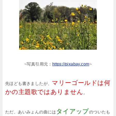
~
写真引用元：
https://pixabay.com
~
マリーゴールドは
何
先ほども書きましたが、
かの主題歌ではありません
。
タイアップ
ただ、あいみょんの曲には
のついたも