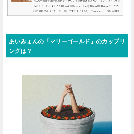
月9の主題歌や高校野球のテーマソングに抜擢されるなど、今ノリにノってい
るバンド、ヒゲダンことOfficial髭男dism。そんなOfficial髭男dismが、この
秋に最新アルバムをリリースします！タイトルは「Traveler」。 Official髭男
dismが大好きな私が、この最新アルバムについて詳しく紹介していきます
ね。Official髭男dismの最新アルバム「Traveler」の発売日や収録曲は？待望
のOfficial髭男dismの最新アルバムの発売日はずばり、10月9日です。前回の
アルバム「エスカパレード」から約1年半ぶりとなる今作。Official髭男dism
としては...
あいみょんの「マリーゴールド」のカップリ
ングは？