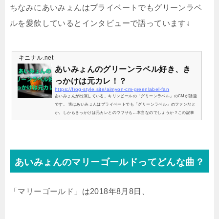
ちなみにあいみょんはプライベートでもグリーンラベ
ルド編のロケ地は？小さな滝が流れるこの場所はどこかの山？気になるロケ
地ですが、ず...
ルを愛飲しているとインタビューで語っています↓
キニナル.net
あいみょんのグリーンラベル好き、き
っかけは元カレ！？
https://frog-style.site/aimyon-cm-greenlabel-fan
あいみょんが出演している、キリンビールの「グリーンラベル」のCMが話題
です。 実はあいみょんはプライベートでも「グリーンラベル」のファンだと
か。しかもきっかけは元カレとのウワサも…本当なのでしょうか？この記事
ではその辺りを、あいみょんのコメントを交えて紹介していきます。あいみ
ょんはもともとグリーンラベルのファンだった！？しかもきっかけは元カ
レ！？このことについて、あいみょんは、インタビューで次のように語って
います。”グリーンラベルは4年くらいから飲んでいます。その時つきあって
た人がめっちゃグリ...
あいみょんのマリーゴールドってどんな曲？
「マリーゴールド」は2018年8月8日、