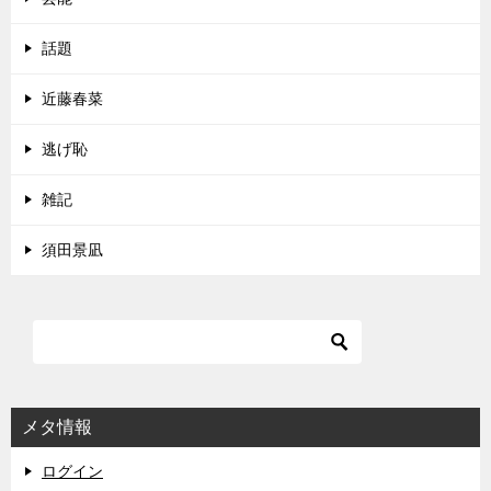
話題
近藤春菜
逃げ恥
雑記
須田景凪
メタ情報
ログイン