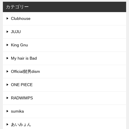
カテゴリー
Clubhouse
JUJU
King Gnu
My hair is Bad
Official髭男dism
ONE PIECE
RADWIMPS
sumika
あいみょん