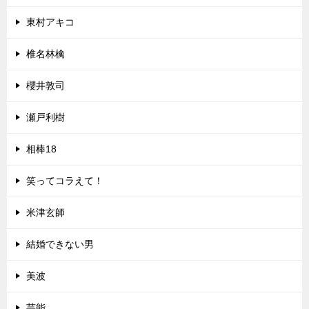
東村アキコ
椎名林檎
櫻井敦司
瀬戸利樹
相棒18
笑ってコラえて！
米津玄師
結婚できない男
美波
芸能