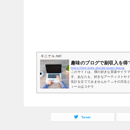
キニナル.net
趣味のブログで副収入を得
https://frog-style.site/als-music-drama
このサイトは、僕の好きな音楽やドラ
す。あなたも、好きなアーティストや
生計を立ててみませんか？→その方法と
ィールはコチラ
Tweet