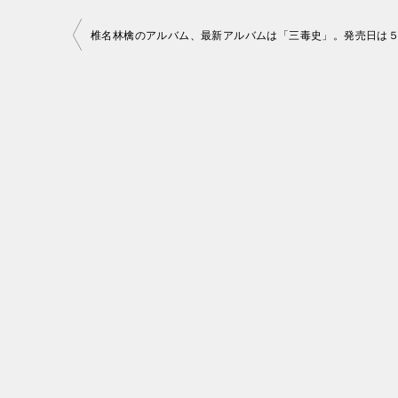
投
稿
ナ
ビ
ゲ
ー
シ
ョ
ン