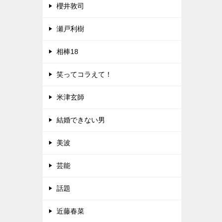
櫻井敦司
瀬戸利樹
相棒18
笑ってコラえて！
米津玄師
結婚できない男
美波
芸能
話題
近藤春菜