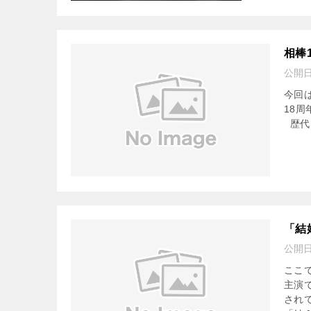
相棒
公開
今回
18
歴代シ
「結
公開
ここ
主演
され