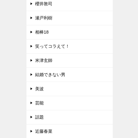
櫻井敦司
瀬戸利樹
相棒18
笑ってコラえて！
米津玄師
結婚できない男
美波
芸能
話題
近藤春菜