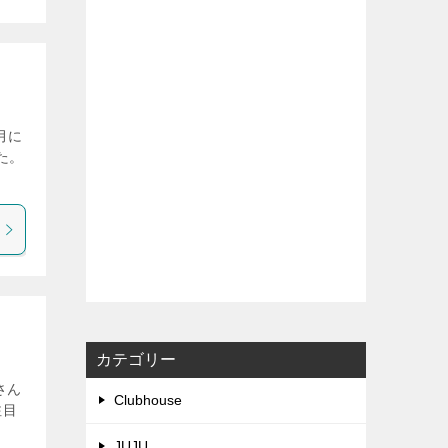
月に
た。
カテゴリー
さん
Clubhouse
注目
。
JUJU