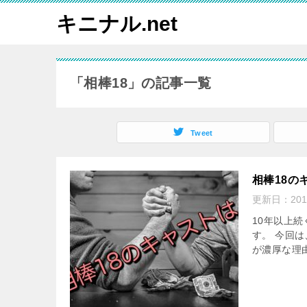
キニナル.net
「相棒18」の記事一覧
Tweet
相棒18の
更新日：
20
10年以上
す。 今回
が濃厚な理由