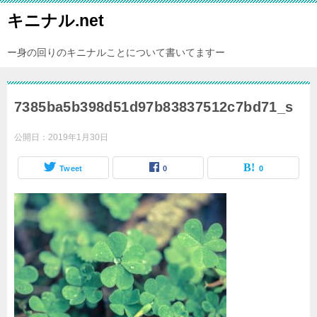
キニナル.net
ー身の回りのキニナルことについて書いてますー
7385ba5b398d51d97b83837512c7bd71_s
公開日：
2019年1月30日
Tweet
0
0