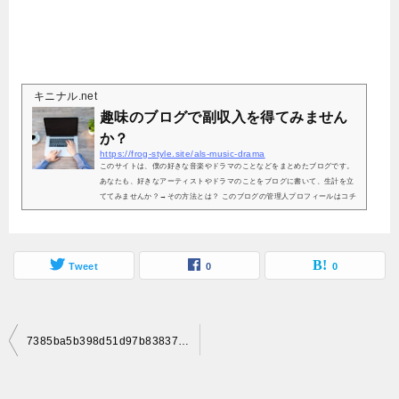
キニナル.net
趣味のブログで副収入を得てみません
か？
https://frog-style.site/als-music-drama
このサイトは、僕の好きな音楽やドラマのことなどをまとめたブログです。
あなたも、好きなアーティストやドラマのことをブログに書いて、生計を立
ててみませんか？→その方法とは？ このブログの管理人プロフィールはコチ
ラ
Tweet
0
0
投
7385ba5b398d51d97b83837512c7bd71_s
稿
ナ