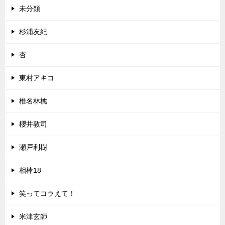
未分類
杉浦友紀
杏
東村アキコ
椎名林檎
櫻井敦司
瀬戸利樹
相棒18
笑ってコラえて！
米津玄師