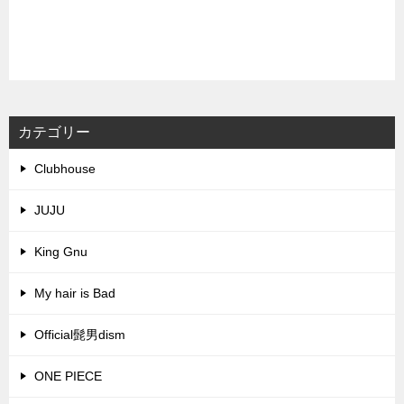
カテゴリー
Clubhouse
JUJU
King Gnu
My hair is Bad
Official髭男dism
ONE PIECE