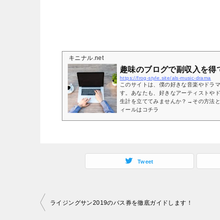
キニナル.net
趣味のブログで副収入を得
https://frog-style.site/als-music-drama
このサイトは、僕の好きな音楽やドラ
す。あなたも、好きなアーティストや
生計を立ててみませんか？→その方法と
ィールはコチラ
Tweet
投
ライジングサン2019のバス券を徹底ガイドします！
稿