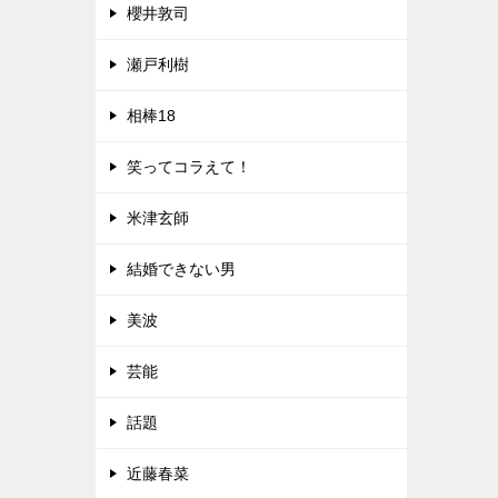
櫻井敦司
瀬戸利樹
相棒18
笑ってコラえて！
米津玄師
結婚できない男
美波
芸能
話題
近藤春菜