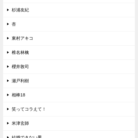
杉浦友紀
杏
東村アキコ
椎名林檎
櫻井敦司
瀬戸利樹
相棒18
笑ってコラえて！
米津玄師
結婚できない男