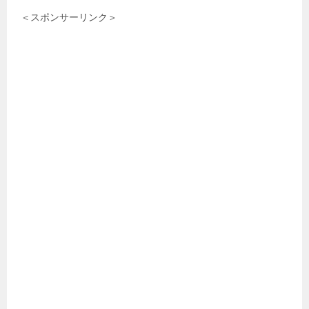
＜スポンサーリンク＞
ゲ
ー
シ
ョ
ン