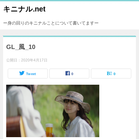
キニナル.net
ー身の回りのキニナルことについて書いてますー
GL_風_10
公開日：
2020年4月17日
Tweet
0
0