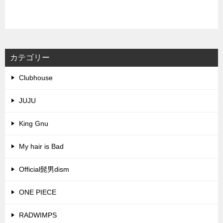
カテゴリー
Clubhouse
JUJU
King Gnu
My hair is Bad
Official髭男dism
ONE PIECE
RADWIMPS