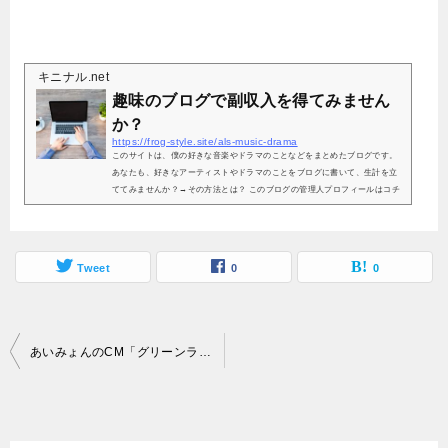
キニナル.net
趣味のブログで副収入を得てみません
か？
https://frog-style.site/als-music-drama
このサイトは、僕の好きな音楽やドラマのことなどをまとめたブログです。
あなたも、好きなアーティストやドラマのことをブログに書いて、生計を立
ててみませんか？→その方法とは？ このブログの管理人プロフィールはコチ
ラ
Tweet
0
0
投
あいみょんのCM「グリーンラベル」！マリーゴールド編のロケ地は？
稿
ナ
ビ